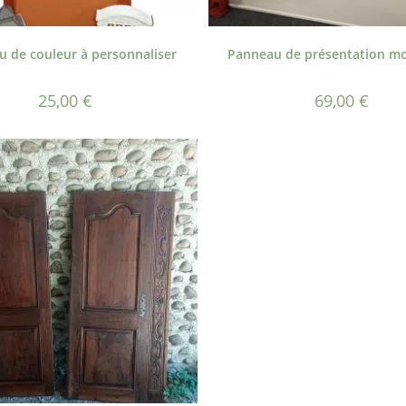
 de couleur à personnaliser
Panneau de présentation m
25,00
€
69,00
€