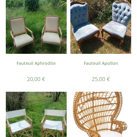
Fauteuil Aphrodite
Fauteuil Apollon
20,00
€
25,00
€