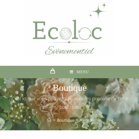
MENU
Boutique
C’est ici que vous pouvez parcourir les produits de cette
boutique.
>
Boutique
>
Page 3