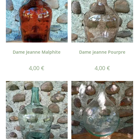
Dame Jeanne Malphite
Dame jeanne Pourpre
4,00
€
4,00
€