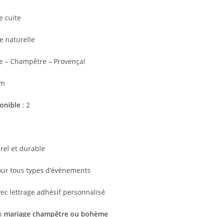
e cuite
e naturelle
 – Champêtre – Provençal
cm
onible
: 2
rel et durable
our tous types d’événements
ec lettrage adhésif personnalisé
un
mariage champêtre ou bohème