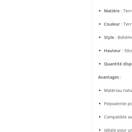
Matière
: Terr
Couleur
: Terr
Style
: Bohème
Hauteur
: 50
Quantité disp
Avantages
:
Matériau natu
Polyvalente p
Compatible av
Idéale pour 