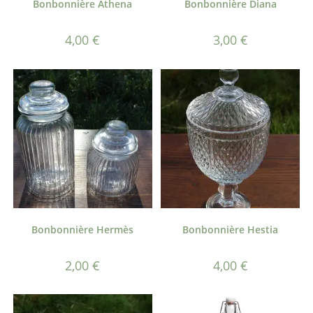
Bonbonnière Athena
Bonbonnière Diana
4,00
€
3,00
€
Bonbonnière Hermès
Bonbonnière Hestia
2,00
€
4,00
€