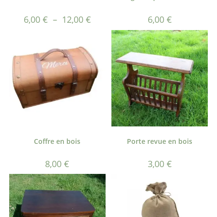
6,00
€
–
12,00
€
6,00
€
Coffre en bois
Porte revue en bois
8,00
€
3,00
€