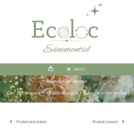
MENU
Balance en fer ancienne
>
Décorations
>
Objets vintages
>
Balance en fer ancienne
Produit précédent
Produit suivant