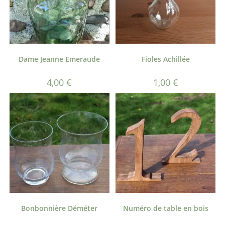
Dame Jeanne Emeraude
Fioles Achillée
4,00
€
1,00
€
Bonbonnière Déméter
Numéro de table en bois