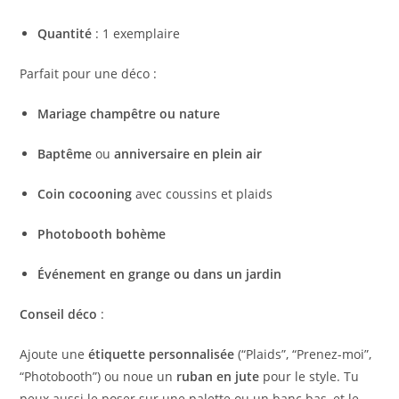
Quantité
: 1 exemplaire
Parfait pour une déco :
Mariage champêtre ou nature
Baptême
ou
anniversaire en plein air
Coin cocooning
avec coussins et plaids
Photobooth bohème
Événement en grange ou dans un jardin
Conseil déco
:
Ajoute une
étiquette personnalisée
(“Plaids”, “Prenez-moi”,
“Photobooth”) ou noue un
ruban en jute
pour le style. Tu
peux aussi le poser sur une palette ou un banc bas, et le