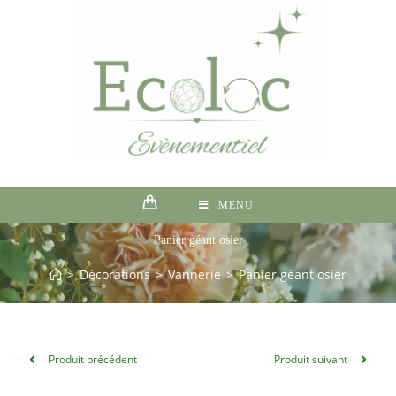
MENU
Panier géant osier
>
Décorations
>
Vannerie
>
Panier géant osier
Produit précédent
Produit suivant