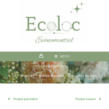
MENU
Paravent en bois
>
Mobilier
>
Autres meubles
>
Paravent en bois
Produit précédent
Produit suivant